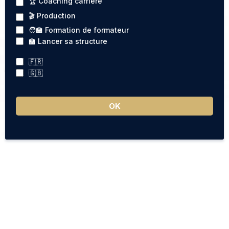
🏆 Coaching carrière
🎬 Production
🧑‍🏫 Formation de formateur
🏫 Lancer sa structure
🇫🇷
🇬🇧
OK